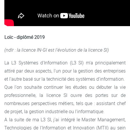
Option IN
: Systèmes d'exploitation, Réseaux Informatique
et Internet, Bases de données 2, Technologie web et
Programmation objet 2, Ingénierie Logicielle
Option GI
: Gestion de production approfondie,
Loïc - diplômé 2019
Ordonnancement, Qualité, Démarche d’amélioration de la
performance 2
(ndlr : la licence IN-GI est l'évolution de la licence SI)
La L3 Systèmes d'Information (L3 SI) m'a principalement
attiré par deux aspects, l'un pour la gestion des entreprises
et l'autre basé sur la technicité des systèmes d’information.
Que l'on souhaite continuer les études ou débuter la vie
professionnelle, la licence SI ouvre des portes sur de
nombreuses perspectives métiers, tels que : assistant chef
de projet, la gestion industrielle ou l’informatique.
A la suite de ma L3 SI, j’ai intégré le Master Management,
Technologies de l'Information et Innovation (MTII) au sein