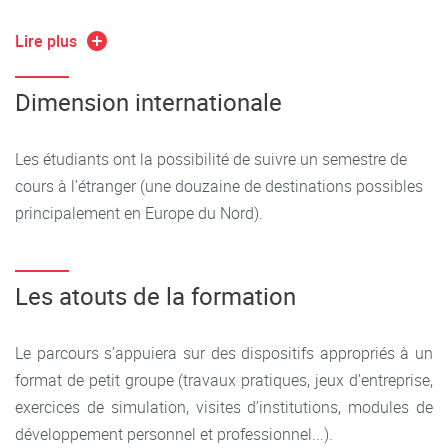
Aux fondamentaux de la gestion de production, de
La formation regroupe des cours communs dans les
l’amélioration de la performance industrielle
Lire plus
domaines de l’informatique, des technologies de
A la pratique de la gestion de projet.
l’information, de la gestion de production et de la gestion
Dimension internationale
de projet.
Elle ouvre les portes des formations de master préparant
aux métiers de manager dans les entreprises à l’ère du
Les étudiants ont la possibilité de suivre un semestre de
Enseignements principaux :
numérique notamment autour des systèmes d’information,
cours à l’étranger (une douzaine de destinations possibles
dans les domaines de l’informatique de gestion ou de la
Économie (microéconomie, macroéconomie, économie
principalement en Europe du Nord).
production industrielle.
internationale, économie du travail, économie
industrielle)
Notre formation est classée parmi les meilleures Licences
Les atouts de la formation
Gestion (droit, sociologie, sciences humaines et sociale,
Technology & Management
de France :
contrôle de gestion, marketing, théorie des
organisations)
Le parcours s’appuiera sur des dispositifs appropriés à un
format de petit groupe (travaux pratiques, jeux d’entreprise,
Informatique, Numérique (Système d’Information, Outils
exercices de simulation, visites d’institutions, modules de
pour le numérique, Programmation, Bases de données
1, Algorithmique Technologies web, Programmation
développement personnel et professionnel...).