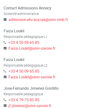
Contact Admissions Annecy
Scolarité administrative
admission-etu-acy.iae
@
univ-smb.fr
Faiza Loukil
Responsable pédagogique L1
+33 4 50 09 65 85
Faiza.Loukil
@
univ-savoie.fr
Faiza Loukil
Responsable pédagogique L2
+33 4 50 09 65 85
Faiza.Loukil
@
univ-savoie.fr
Jose-Fernando Jimenez-Gordillo
Responsable pédagogique
+33 4 79 75 85 85
jf.jimenez
@
univ-savoie.fr