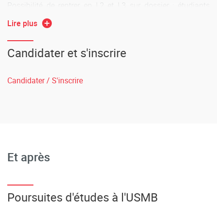
Possibilité de rentrer en L2 et L3 sur dossier : étudiants
venant des BUT Informatiques et industriels. Candidature
Lire plus
via Ecandidat ou pour les candidats étrangers hors UE dont
le pays est connecté à la plateforme Campus France.
Candidater et s'inscrire
Candidater / S'inscrire
Et après
Poursuites d'études à l'USMB