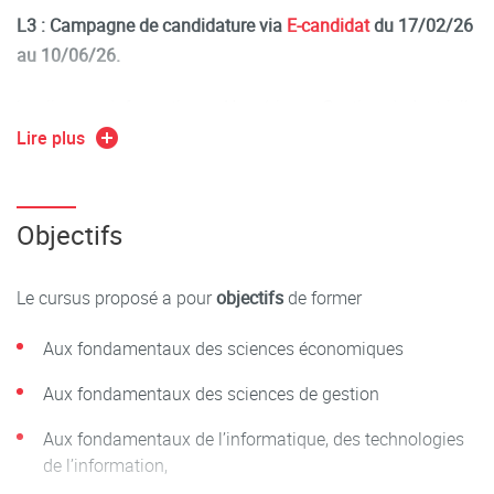
L3 :
Campagne de candidature via
E-candidat
du 17/02/26
au 10/06/26.
La licence Informatique, Numérique, Gestion Industrielle
(INGI) est un parcours de la mention Économie Gestion. Elle
Lire plus
dispense aux étudiants une formation équilibrant
compétences managériales, organisationnelles et
technologiques. La formation est spécialisée dans les
Objectifs
domaines de l’informatique, des technologies de
l’information, de la gestion de production, de l’amélioration
Le cursus proposé a pour
objectifs
de former
de la performance industrielle et de la gestion de projet.
Aux fondamentaux des sciences économiques
Découvrez les atouts et spécificités de cette formation en
Aux fondamentaux des sciences de gestion
visionnant
cette vidéo
de présentation de la licence.
Aux fondamentaux de l’informatique, des technologies
Cette licence s'appelait précédemment Licence Sciences du
de l’information,
Numérique - Gestion Industrielle.