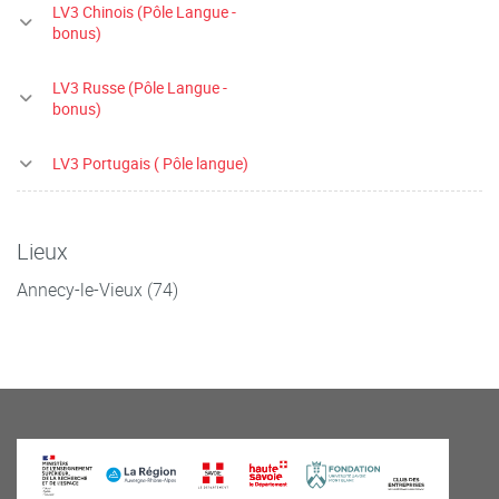
LV3 Chinois (Pôle Langue -
bonus)
LV3 Russe (Pôle Langue -
bonus)
LV3 Portugais ( Pôle langue)
Lieux
Annecy-le-Vieux (74)