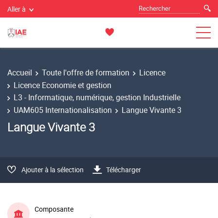
Aller à
Accueil
Toute l'offre de formation
Licence
Licence Economie et gestion
L3 - Informatique, numérique, gestion Industrielle
UAM605 Internationalisation
Langue Vivante 3
Langue Vivante 3
Ajouter à la sélection
Télécharger
Composante