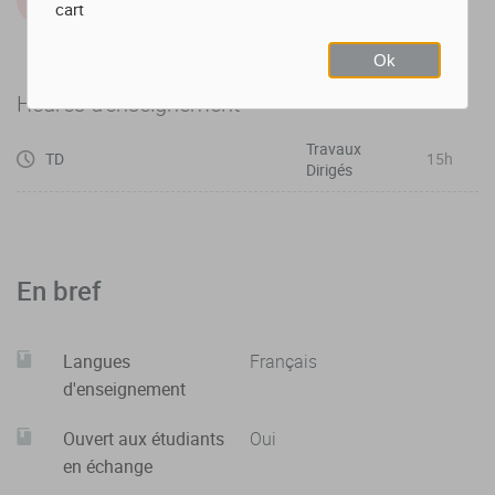
cart
IUT d'Annecy
Ok
Heures d'enseignement
Travaux
TD
15h
Dirigés
En bref
Langues
Français
d'enseignement
Ouvert aux étudiants
Oui
en échange