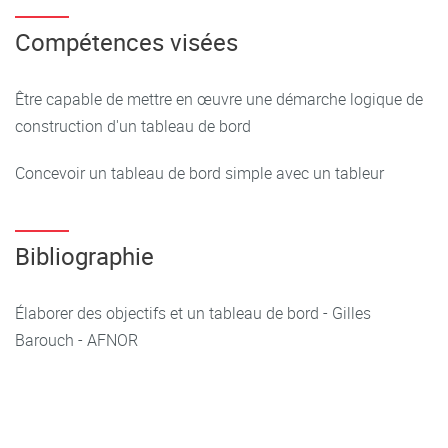
Concevoir le tableau de bord
Compétences visées
Structurer l'information
Être capable de mettre en œuvre une démarche logique de
Mise en application avec Excel
construction d'un tableau de bord
Notions de statistique descriptive
Concevoir un tableau de bord simple avec un tableur
Bibliographie
Élaborer des objectifs et un tableau de bord - Gilles
Barouch - AFNOR