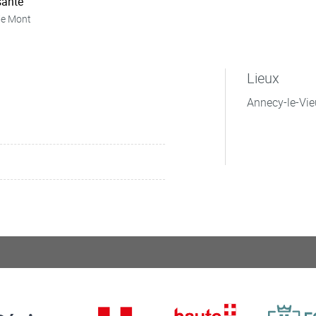
ante
ie Mont
Lieux
Annecy-le-Vie