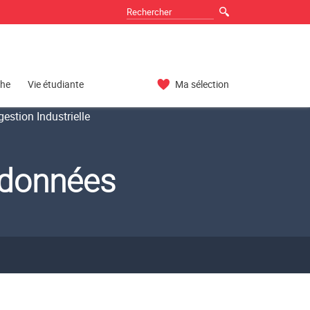
che
Vie étudiante
Ma sélection
estion Industrielle
 données