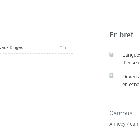
En bref
vaux Dirigés
21h
Langue
d'ensei
Ouvert 
en éch
Campus
Annecy / cam