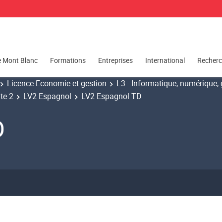
e Mont Blanc
Formations
Entreprises
International
Recher
Licence Economie et gestion
L3 - Informatique, numérique, g
te 2
LV2 Espagnol
LV2 Espagnol TD
D