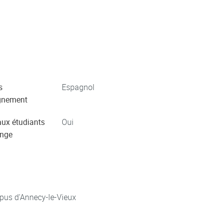
s
Espagnol
gnement
aux étudiants
Oui
ange
pus d'Annecy-le-Vieux