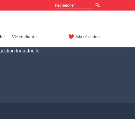
che
Vie étudiante
Ma sélection
estion Industrielle