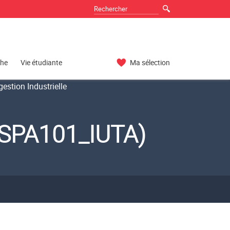
che
Vie étudiante
Ma sélection
estion Industrielle
(ESPA101_IUTA)