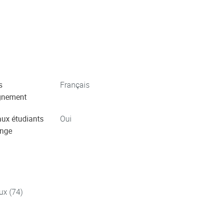
s
Français
gnement
aux étudiants
Oui
ange
ux (74)