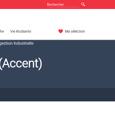
che
Vie étudiante
Ma sélection
estion Industrielle
(Accent)