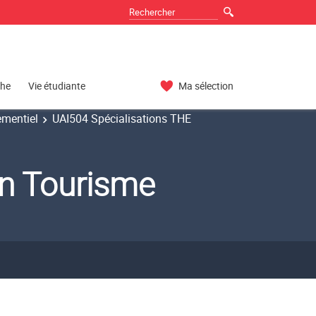
che
Vie étudiante
Ma sélection
ementiel
UAI504 Spécialisations THE
ion Tourisme