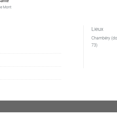
ante
ie Mont
Lieux
Chambéry (dom
73)