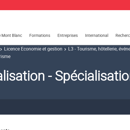
e Mont Blanc
Formations
Entreprises
International
Recher
Licence Economie et gestion
L3 - Tourisme, hôtellerie, évén
urisme
lisation - Spécialisat