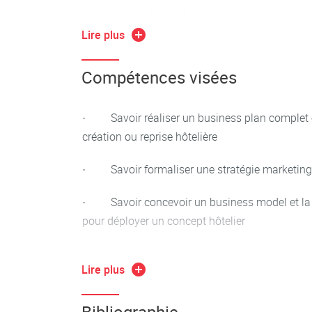
· L’approche marketing
Lire plus
· L’approche stratégique
Compétences visées
· Savoir réaliser un business plan complet en
création ou reprise hôtelière
· Savoir formaliser une stratégie marketing 
· Savoir concevoir un business model et la t
pour déployer un concept hôtelier
. Savoir estimer l’ensemble des coûts et des
Lire plus
financièrement le projet de création ou reprise 