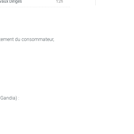
vaux Dirigés
12h
rtement du consommateur,
 Gandia) :