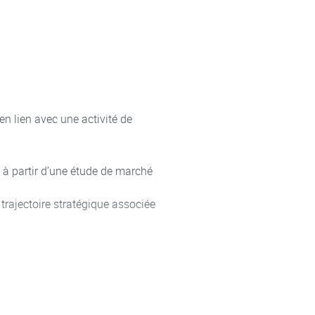
 lien avec une activité de
à partir d’une étude de marché
rajectoire stratégique associée
 revenues afin d’analyser
hôtelière