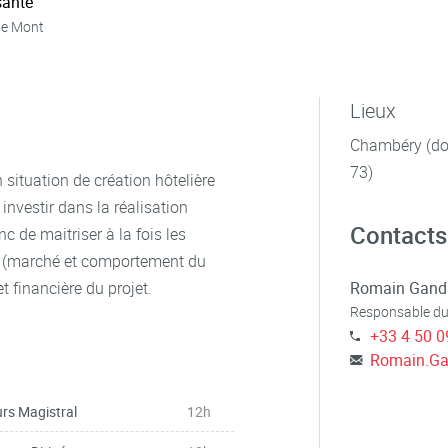
ante
ie Mont
Lieux
Chambéry (dom
73)
n situation de création hôtelière
investir dans la réalisation
Contacts
c de maitriser à la fois les
ng (marché et comportement du
 financière du projet.
Romain Gand
Responsable du
+33 4 50 0
Romain.Ga
rs Magistral
12h