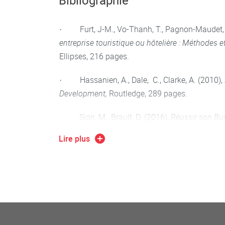
Bibliographie
· Furt, J-M., Vo-Thanh, T., Pagnon-Maudet, 
entreprise touristique ou hôtelière : Méthodes et
Ellipses, 216 pages.
· Hassanien, A., Dale, C., Clarke, A. (2010),
Development,
Routledge, 289 pages.
. Sion, M., Brault, D. (2016),
Réussir son Bus
astuces,
Dunod, 288 pages.
Lire plus