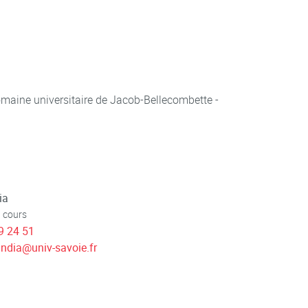
aine universitaire de Jacob-Bellecombette -
ia
 cours
9 24 51
ndia
@
univ-savoie.fr