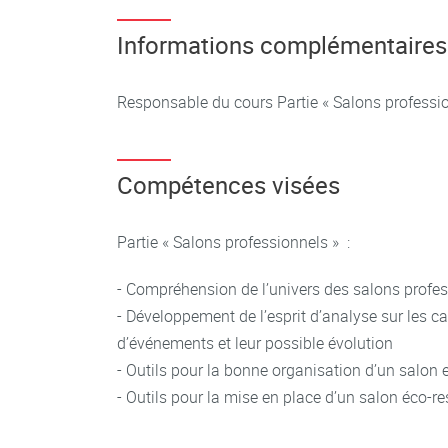
Partie « Salons professionnels » :
Informations complémentaires
- Rappel des éléments clés de succès d’un év
- Présentation de différents types d’événement
Responsable du cours Partie « Salons profess
- Salons professionnels : définition et objectifs
- Etude de cas d’un salon professionnel intern
Compétences visées
- Présentations de différents salons étudiés par
- En lien avec les présentations des étudiants, é
succès / échec d’un salon professionnel (phase
Partie « Salons professionnels » :
visitorat, communication, évolutions sociétales,
- Compréhension de l’univers des salons profe
- Impact de la crise sanitaire sur les salons pr
- Développement de l’esprit d’analyse sur les ca
- Eléments budgétaires pour la participation à 
d’événements et leur possible évolution
- Organisation d’un salon de façon éco-respon
- Outils pour la bonne organisation d’un salon 
- Outils pour la mise en place d’un salon éco-r