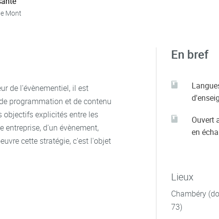
ante
ie Mont
En bref
Langue
r de l'évènementiel, il est
d'ensei
e de programmation et de contenu
objectifs explicités entre les
Ouvert 
ne entreprise, d'un évènement,
en éch
uvre cette stratégie, c'est l'objet
Lieux
Chambéry (dom
73)