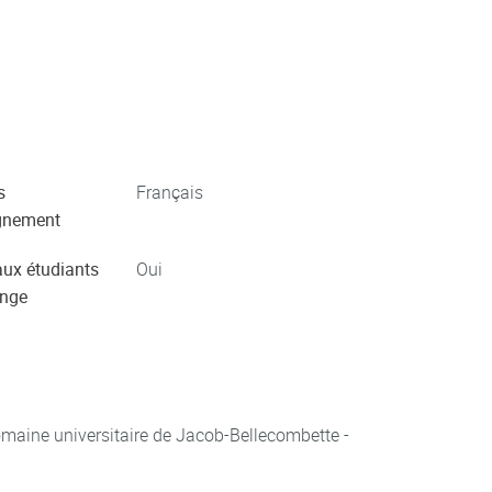
s
Français
gnement
aux étudiants
Oui
ange
aine universitaire de Jacob-Bellecombette -