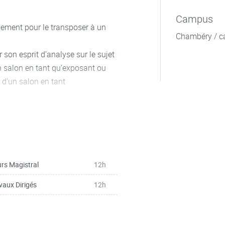
Campus
nement pour le transposer à un
Chambéry / c
 son esprit d’analyse sur le sujet
 un salon en tant qu’exposant ou
n d’un salon en tant
on éco-responsable
rs Magistral
12h
vaux Dirigés
12h