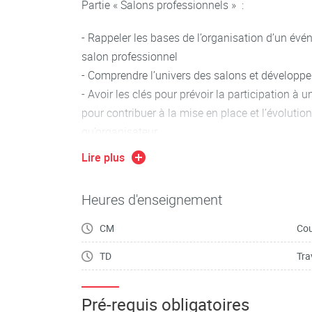
Partie « Salons professionnels » :
- Rappeler les bases de l’organisation d’un évé
salon professionnel
- Comprendre l’univers des salons et développer
- Avoir les clés pour prévoir la participation à
pour contribuer à la mise en place et l’évolutio
qu’organisateur
- Savoir organiser un salon/ événement de faç
Lire plus
Heures d'enseignement
CM
Cou
TD
Tra
Pré-requis obligatoires