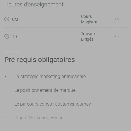
3. Mettre en place et mesurer l’impact d’une campagne
Heures d'enseignement
digitale et être capable d’analyser les résultats.
Cours
CM
7h
Magistral
Travaux
TD
7h
Dirigés
Pré-requis obligatoires
- La stratégie marketing omnicanale
- Le positionnement de marque
- Le parcours conso : customer journey
- Digital Marketing Funnel