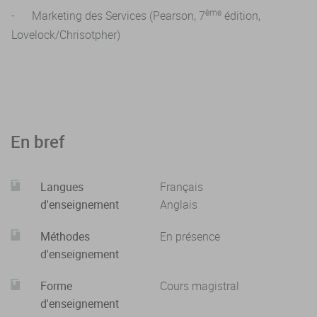
ème
- Marketing des Services (Pearson, 7
édition,
- Connaissance générale du marketing digital pour un
·
Lovelock/Chrisotpher)
manager.
·
. Stratégie Digitale
·
Audit interne et analyse concurrentielle
: évaluer la
présence digitale, benchmark des concurrents.
En bref
·
Fixation d’objectifs SMART
: trafic, conversion,
engagement, ROI.
Langues
Français
·
Segmentation et ciblage digital
: data-driven
d'enseignement
Anglais
marketing, micro-segmentation.
Méthodes
En présence
·
Positionnement
: différenciation par l’expérience
d'enseignement
digitale.
Forme
Cours magistral
d'enseignement
·
Modèles d’affaires
: intégration omnicanale,