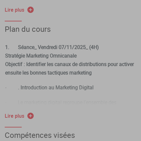
- Les canaux de distribution : B2B vs D2C
Lire plus
- Marketing online/offline
Plan du cours
1.
Séance_ Vendredi 07/11/2025_ (4H)
Stratégie Marketing Omnicanale
Objectif : Identifier les canaux de distributions pour activer
ensuite les bonnes tactiques marketing
·
. Introduction au Marketing Digital
· Le marketing digital regroupe l’ensemble des
techniques et stratégies permettant de promouvoir des
Lire plus
produits ou services via les canaux numériques. Il s’appuie
sur :
Compétences visées