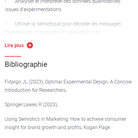
- Analyser et interpréter des données quantitatives
Études de cas : travail en groupe à mener par les
issues d’expérimentations.
étudiants
- Utiliser la sémiotique pour décoder les messages
Analyses sémiotiques en marketing
marketing et comprendre les perceptions des
Introduction à la sémiotique : signes, codes et symboles
consommateurs.
Lire plus
Appliquer les principes scientifiques et éthiques dans la
Méthodes d’analyse sémiotique des contenus
conception et la conduite de recherches en marketing
publicitaires et des marques
Bibliographie
Applications pratiques : analyses de publicités,
packaging, branding
Fidalgo JL (2023), Optimal Experimental Design, A Concise
Introduction for Researchers,
Ateliers pratiques : application de l’analyse sémiotique sur
un travail en groupe à mener par les étudiants
Springer.Lawes R (2023),
Using Semiotics in Marketing: How to achieve consumer
insight for brand growth and profits, Kogan Page