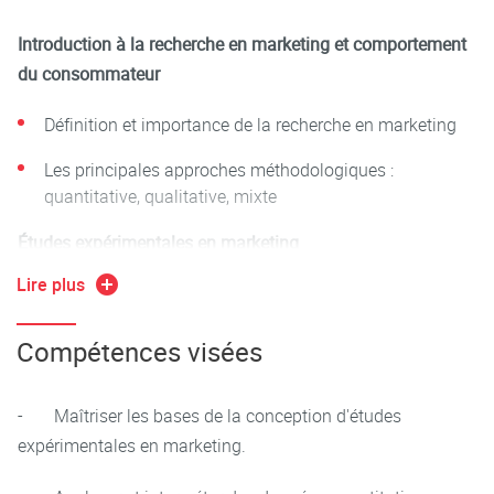
Introduction à la recherche en marketing et comportement
du consommateur
Définition et importance de la recherche en marketing
Les principales approches méthodologiques :
quantitative, qualitative, mixte
Études expérimentales en marketing
Lire plus
Conception d'expériences en marketing : hypothèses,
variables et protocoles
Compétences visées
Les types d’expérimentations : laboratoires, terrains, en
ligne
- Maîtriser les bases de la conception d'études
Analyse des données expérimentales : statistiques
expérimentales en marketing.
descriptives et inférentielles