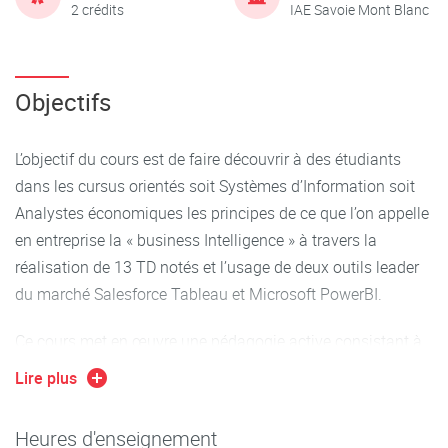
2 crédits
IAE Savoie Mont Blanc
Objectifs
L’objectif du cours est de faire découvrir à des étudiants
dans les cursus orientés soit Systèmes d’Information soit
Analystes économiques les principes de ce que l’on appelle
en entreprise la « business Intelligence » à travers la
réalisation de 13 TD notés et l’usage de deux outils leader
du marché Salesforce Tableau et Microsoft PowerBI.
Ce cours met en œuvre une pédagogie active consistant à
réaliser des tableaux de bord statistiques ou de gestion
Lire plus
avec Tableau et PowerBI tout en découvrant le cycle de
travail d’une Analyse en évoluant dans les étapes
Heures d'enseignement