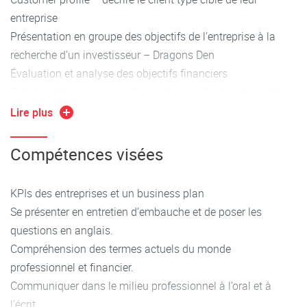
entreprise
Présentation en groupe des objectifs de l’entreprise à la
recherche d’un investisseur – Dragons Den
Évaluation et analyse des objectifs financiers
Création d’une annonce d’un poste pour l’entreprise – job
ad.
Lire plus
Postuler pour une annonce d’une entreprise d’un autre
groupe par lettre de motivation
Compétences visées
Entretien d’embauche
KPIs des entreprises et un business plan
Se présenter en entretien d’embauche et de poser les
questions en anglais.
Compréhension des termes actuels du monde
professionnel et financier.
Communiquer dans le milieu professionnel à l’oral et à
l’écrit.