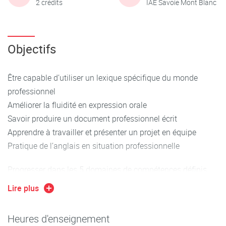
2 crédits
IAE Savoie Mont Blanc
Objectifs
Être capable d’utiliser un lexique spécifique du monde
professionnel
Améliorer la fluidité en expression orale
Savoir produire un document professionnel écrit
Apprendre à travailler et présenter un projet en équipe
Pratique de l’anglais en situation professionnelle
Progresser dans les 5 domaines de compétences définis
par le Cadre Européen des Langues (CECRL) :
Lire plus
compréhension orale, oral en continu, oral en interaction,
compréhension écrite et expression écrite :
Heures d'enseignement