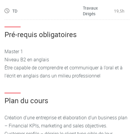
• Comprendre des locuteurs natifs avec différents accents
Travaux
TD
19,5h
s’exprimant sur des sujets variés et complexes.
Dirigés
• Comprendre des extraits audio et vidéo de sources variées
et être capable d’en rendre compte.
Pré-requis obligatoires
• Faire une présentation orale sur un thème d’actualité, ou
sur un thème économique ou financier.
Master 1
• S’exprimer avec aisance et fluidité avec un vocabulaire
Niveau B2 en anglais
varié dans des contextes divers, lors de débats ou
Être capable de comprendre et communiquer à l’oral et à
discussions, en développant une argumentation critique
l’écrit en anglais dans un milieu professionnel
sur un sujet donné.
• Lire et comprendre un document récent. Analyser et
synthétiser des données issues de sources variées, afin
Plan du cours
d’en faire un commentaire de texte.
• Rédiger : une lettre, un mail, un compte-rendu d’article de
Création d’une entreprise et élaboration d’un business plan
presse ou un essai sur un sujet donné.
– Financial KPIs, marketing and sales objectives.
Customer profile – décrire le client type cible de leur