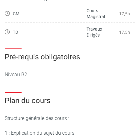
Cours
Améliorer le vocabulaire et expression orale avec les
CM
17,5h
Magistral
simulations et les jeux de rôle.
Travaux
TD
17,5h
Dirigés
Pré-requis obligatoires
Niveau B2
Plan du cours
Structure générale des cours :
1 : Explication du sujet du cours