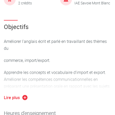
2 crédits
IAE Savoie Mont Blanc
Objectifs
Améliorer l'anglais écrit et parlé en travaillant des thèmes
du
commerce, import/export.
Apprendre les concepts et vocabulaire d’import et export.
Améliorer les compétences communicationnelles en
préparant une présentation orale en rapport avec les sujets
étudiés.
Lire plus
Améliorer l’anglais communicationnelle pour les situations
sociales liées aux fonctions professionnelles
Heures d'enseignement