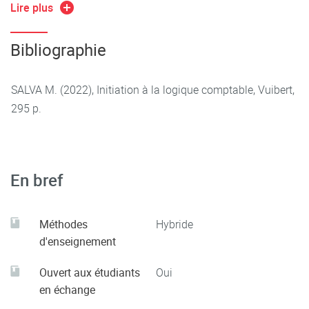
Acquérir des données fiables et pertinentes : ex. données
Lire plus
comptables, sondages, revues de presse, entretiens formels
ou informels, études de documents.
Bibliographie
Calculer des indicateurs
SALVA M. (2022), Initiation à la logique comptable, Vuibert,
295 p.
Compétence A, Niveau 2 : apprentissages critiques
Exploiter des outils et des documents comptables
En bref
Méthodes
Hybride
d'enseignement
Ouvert aux étudiants
Oui
en échange