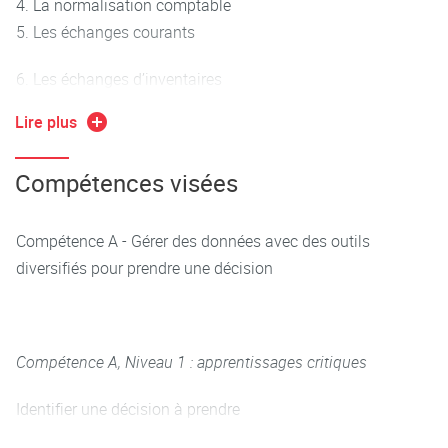
4. La normalisation comptable
5. Les échanges courants
6. Les échanges d’inventaires
Lire plus
Conclusion – Compétences métiers et les chantiers à venir
Etude de cas
Compétences visées
Compétence A - Gérer des données avec des outils
diversifiés pour prendre une décision
Compétence A, Niveau 1 : apprentissages critiques
Identifier une décision à prendre