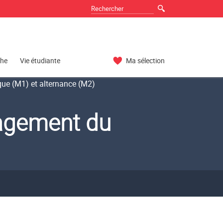
che
Vie étudiante
Ma sélection
ue (M1) et alternance (M2)
agement du