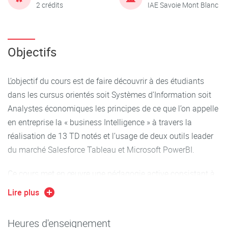
2 crédits
IAE Savoie Mont Blanc
Objectifs
L’objectif du cours est de faire découvrir à des étudiants
dans les cursus orientés soit Systèmes d’Information soit
Analystes économiques les principes de ce que l’on appelle
en entreprise la « business Intelligence » à travers la
réalisation de 13 TD notés et l’usage de deux outils leader
du marché Salesforce Tableau et Microsoft PowerBI.
Ce cours met en œuvre une pédagogie active consistant à
réaliser des tableaux de bord statistiques ou de gestion
Lire plus
avec Tableau et PowerBI tout en découvrant le cycle de
travail d’une Analyse en évoluant dans les étapes
Heures d'enseignement