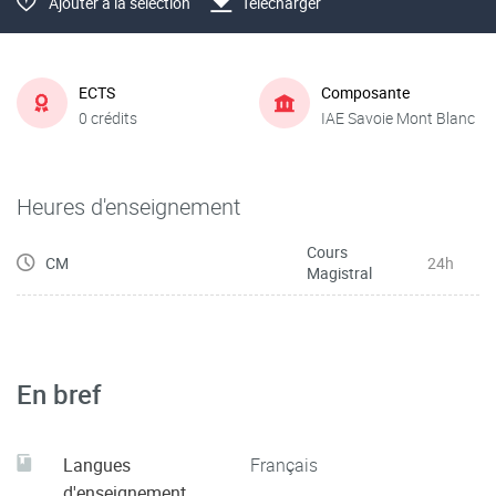
Ajouter à la sélection
Télécharger
ECTS
Composante
0 crédits
IAE Savoie Mont Blanc
Heures d'enseignement
Cours
CM
24h
Magistral
En bref
Langues
Français
d'enseignement