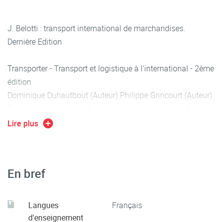
J. Belotti : transport international de marchandises.
Dernière Edition
Transporter - Transport et logistique à l'international - 2ème
édition
Dominique Duhautbout (Auteur) Philippe Grincourt (Auteur)
Eric Lagrange (Auteur) Robert Launay (Auteur) Loïc Benoit
(Auteur) Mohamed Ould (Auteur) Marie Odile André (Auteur)
Lire plus
5ème édition Paru le 2 septembre 2020 Scolaire /
Universitaire (broché
Le transport routier : VENTURELLI Nadine et VENTURELLI
En bref
Walte dernière édition. Le génie éditeur.
Guide de capacité professionnelle Organisateur
commissionnaire de transport – de AFT (Auteur)
Langues
Français
d'enseignement