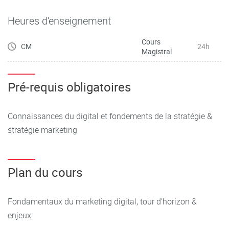
remise en cause ! (Nouvelle ère de l’apprentissage avec le
Heures d'enseignement
numérique)
Cours
CM
24h
Magistral
Pré-requis obligatoires
Connaissances du digital et fondements de la stratégie &
stratégie marketing
Plan du cours
Fondamentaux du marketing digital, tour d’horizon &
enjeux