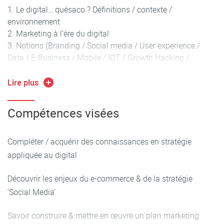
Le digital… quésaco ? Définitions / contexte /
environnement
Marketing à l’ère du digital
Notions (Branding / Social media / User experience /
Data / E-Business / Mobile / IOT / Growth Hacking /
Marketing Automation / Out-Inbound Marketing…)
Lire plus
E-business, de la stratégie au suivi des performances
Compétences visées
Les leviers du webmarketing (POEM)
Les différents modèles de e-commerce
Construire un plan marketing online (analyse de
Compléter / acquérir des connaissances en stratégie
l’environnement, SWOT, positionnement, segmentation,
appliquée au digital
proposition de valeur, personae)
Piloter & suivre les performances (customer journey,
Découvrir les enjeux du e-commerce & de la stratégie
indicateurs de performance / KPI)
‘Social Media’
Data visualisation (tableaux de bord, reporting)
Les différents leviers d’acquisition (« gratuits » & payants)
Savoir construire & mettre en œuvre un plan marketing