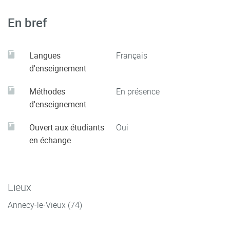
ROI pour optimiser ses actions, Laurent Flores – DUNOD
En bref
(2016)
Langues
Français
d'enseignement
NEWSLETTERS :
Méthodes
En présence
L’Usine Digitale / ADN / Comarketing News / Journal du Net
d'enseignement
/ Blog du Modérateur / Mobile Marketing Association
Ouvert aux étudiants
Oui
France / Maddynews
en échange
Lieux
Annecy-le-Vieux (74)