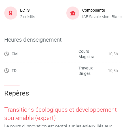
ECTS
Composante
2 crédits
IAE Savoie Mont Blanc
Heures d'enseignement
Cours
CM
10,5h
Magistral
Travaux
TD
10,5h
Dirigés
Repères
Transitions écologiques et développement
soutenable (expert)
Le cours d'innovation est centré sur les enjeux liés aux