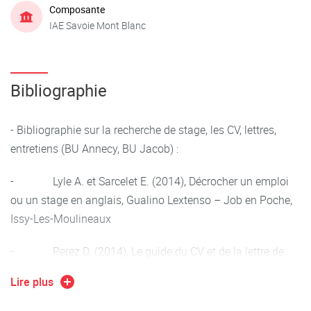
Composante
IAE Savoie Mont Blanc
Bibliographie
- Bibliographie sur la recherche de stage, les CV, lettres,
entretiens (BU Annecy, BU Jacob) :
- Lyle A. et Sarcelet E. (2014), Décrocher un emploi
ou un stage en anglais, Gualino Lextenso – Job en Poche,
Issy-Les-Moulineaux
- Perez D. (2014), Le guide du CV et de la lettre de
motivation, Solar - L’express Emploi, Paris
Lire plus
- Perez D. (2014), CV, lettre de motivation, entretien