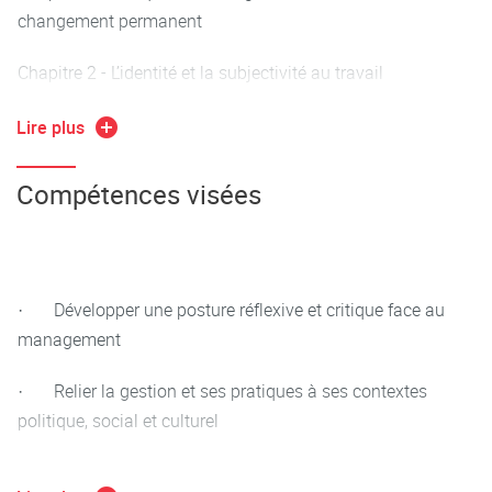
changement permanent
Chapitre 2 - L’identité et la subjectivité au travail
Chapitre 3 - Lecture critique de l’héritage colonial dans le
Lire plus
management
Compétences visées
Chapitre 4 - Management et environnement : critique de la
durabilité et greenwashing
Chapitre 5 - Intelligence artificielle et avenir du travail
· Développer une posture réflexive et critique face au
Chapitre conclusif
management
· Relier la gestion et ses pratiques à ses contextes
politique, social et culturel
· Développer son esprit critique et son autonomie