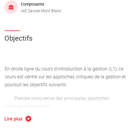
Composante
IAE Savoie Mont Blanc
Objectifs
En droite ligne du cours d’introduction à la gestion (L1), ce
cours est centré sur les approches critiques de la gestion et
poursuit les objectifs suivants :
· Prendre conscience des principales approches
critiques de la gestion
Lire plus
· Prendre conscience des impacts sous-jacents des
pratiques de gestion conventionnelles en termes de