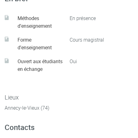
stratégies (p. 175-185). EMS Éditions.
https://doi-org.univ-
smb.idm.oclc.org/10.3917/ems.duran.2018.01.0175
Méthodes
En présence
d'enseignement
Forme
Cours magistral
d'enseignement
Ouvert aux étudiants
Oui
en échange
Lieux
Annecy-le-Vieux (74)
Contacts