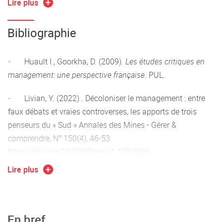
Lire plus
intellectuelle
Bibliographie
· Huault I., Goorkha, D. (2009).
Les études critiques en
management: une perspective française
. PUL.
· Livian, Y. (2022) . Décoloniser le management : entre
faux débats et vraies controverses, les apports de trois
penseurs du « Sud » Annales des Mines - Gérer &
comprendre, N° 150(4), 46-53.
https://doi.org/10.3917/geco1.150.0046
.
Lire plus
· Taupin, B. (2018). Chapitre 17. Les études critiques en
management : une perspective pour les processus
stratégiques. Dans T. Durand et S. Shimada Les processus
stratégiques : Comment les organisations élaborent leurs
En bref