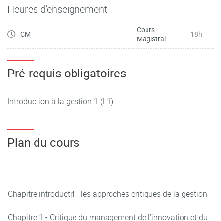
Heures d'enseignement
domination des individus
Cours
· Se familiariser avec les alternatives gestionnaires plus
CM
18h
Magistral
équitables et inclusives.
Pré-requis obligatoires
Introduction à la gestion 1 (L1)
Plan du cours
Chapitre introductif - les approches critiques de la gestion
Chapitre 1 - Critique du management de l’innovation et du