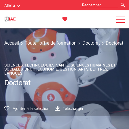
Aller à
Accueil
Toute l'offre de formation
Doctorat
Doctorat
SCIENCES, TECHNOLOGIES, SANTÉ, SCIENCES HUMAINES ET
SOCIALES, DROIT, ÉCONOMIE, GESTION, ARTS, LETTRES,
LANGUES
Doctorat
Ajouter à la sélection
Télécharger